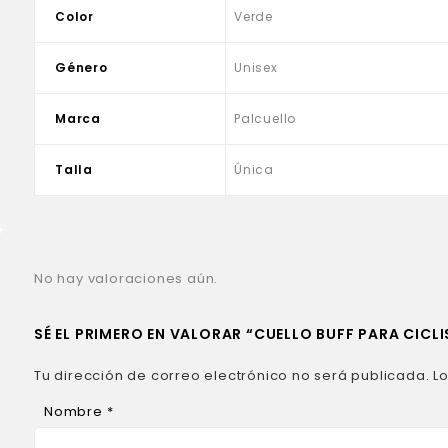
Color
Verde
Género
Unisex
Marca
Palcuello
Talla
Única
No hay valoraciones aún.
SÉ EL PRIMERO EN VALORAR “CUELLO BUFF PARA CICL
Tu dirección de correo electrónico no será publicada.
L
Nombre
*