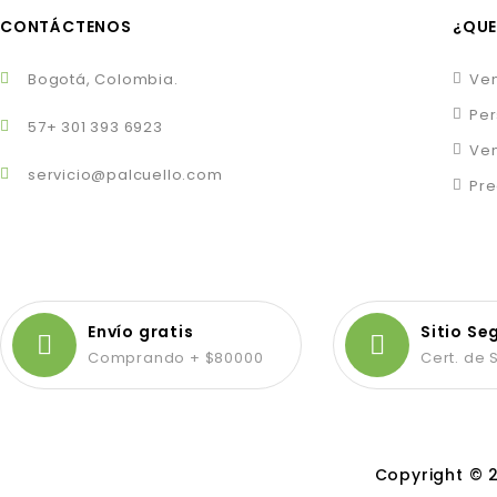
CONTÁCTENOS
¿QUE
Bogotá, Colombia.
Ven
Per
57+ 301 393 6923
Ven
servicio@palcuello.com
Pre
Envío gratis
Sitio Se
Comprando + $80000
Cert. de
Copyright © 2