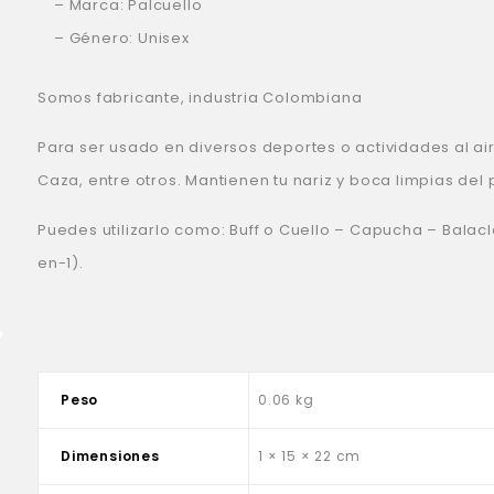
– Marca: Palcuello
– Género: Unisex
Somos fabricante, industria Colombiana
Para ser usado en diversos deportes o actividades al ai
Caza, entre otros. Mantienen tu nariz y boca limpias del p
Puedes utilizarlo como: Buff o Cuello – Capucha – Balac
en-1).
Peso
0.06 kg
Dimensiones
1 × 15 × 22 cm