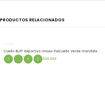
PRODUCTOS RELACIONADOS
0
Cuello Buff deportivo Unisex Palcuello Verde mandala
out
of
$
30,000
5