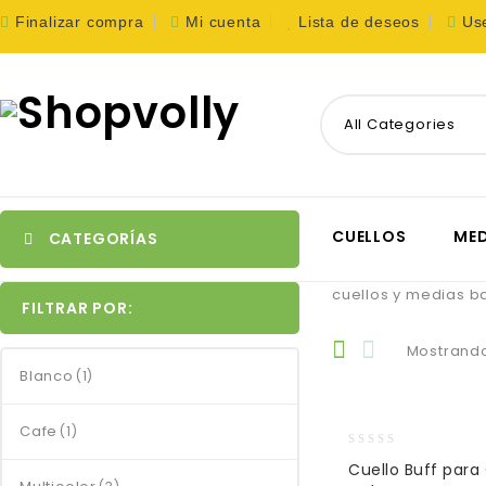
Finalizar compra
Mi cuenta
Lista de deseos
Us
All Categories
CUELLOS
MED
CATEGORÍAS
cuellos y medias b
FILTRAR POR:
Mostrando
Blanco
(1)
Cafe
(1)
0
Cuello Buff para
out