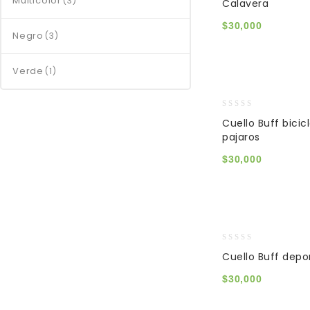
Multicolor
(3)
Calavera
of
5
$
30,000
Negro
(3)
Verde
(1)
0
Cuello Buff bicic
out
pajaros
of
5
$
30,000
0
Cuello Buff depor
out
of
$
30,000
5