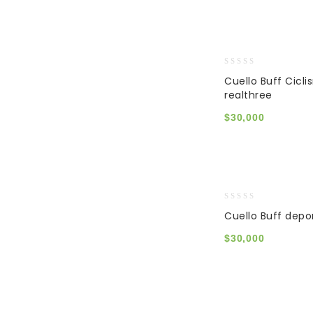
0
Cuello Buff Cicli
out
realthree
of
5
$
30,000
0
Cuello Buff depor
out
of
$
30,000
5