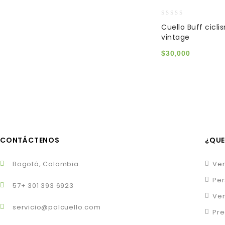
0
Cuello Buff cicli
out
vintage
of
5
$
30,000
CONTÁCTENOS
¿QUE
Bogotá, Colombia.
Ven
Per
57+ 301 393 6923
Ven
servicio@palcuello.com
Pre