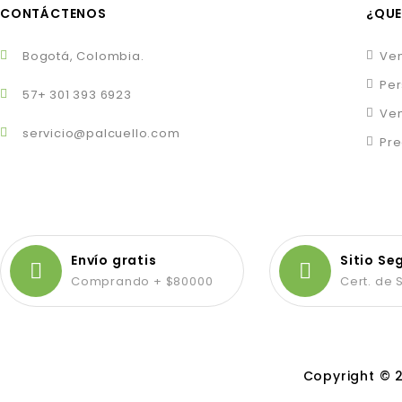
CONTÁCTENOS
¿QUE
Bogotá, Colombia.
Ven
Per
57+ 301 393 6923
Ven
servicio@palcuello.com
Pre
Envío gratis
Sitio Se
Comprando + $80000
Cert. de
Copyright © 2