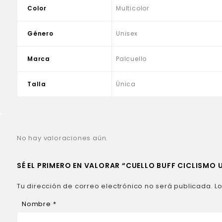
Color
Multicolor
Género
Unisex
Marca
Palcuello
Talla
Única
No hay valoraciones aún.
SÉ EL PRIMERO EN VALORAR “CUELLO BUFF CICLISMO
Tu dirección de correo electrónico no será publicada.
L
Nombre
*