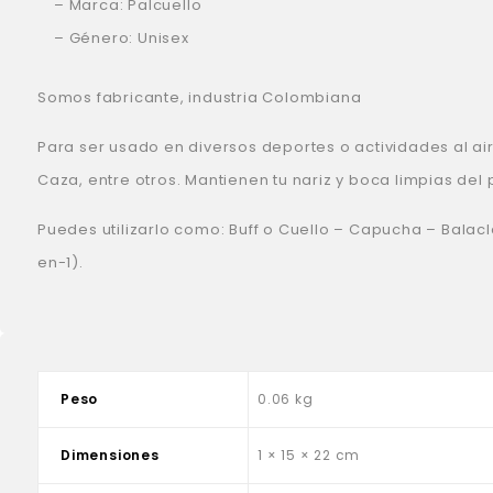
– Marca: Palcuello
– Género: Unisex
Somos fabricante, industria Colombiana
Para ser usado en diversos deportes o actividades al ai
Caza, entre otros. Mantienen tu nariz y boca limpias del p
Puedes utilizarlo como: Buff o Cuello – Capucha – Balac
en-1).
Peso
0.06 kg
Dimensiones
1 × 15 × 22 cm