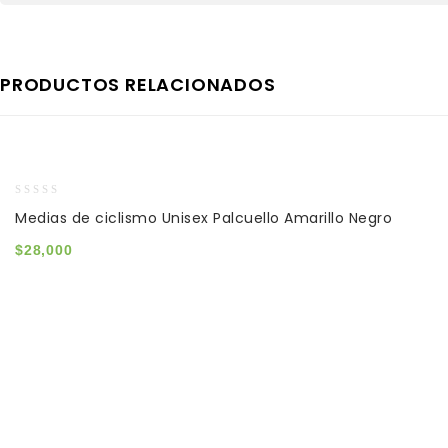
PRODUCTOS RELACIONADOS
0
Medias de ciclismo Unisex Palcuello Amarillo Negro
out
of
$
28,000
5