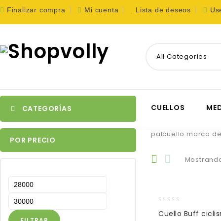
Finalizar compra
Mi cuenta
Lista de deseos
Us
All Categories
CUELLOS
MED
CATEGORÍAS
palcuello marca de
POR PRECIO
Mostrando
0
Cuello Buff cicli
out
FILTRAR