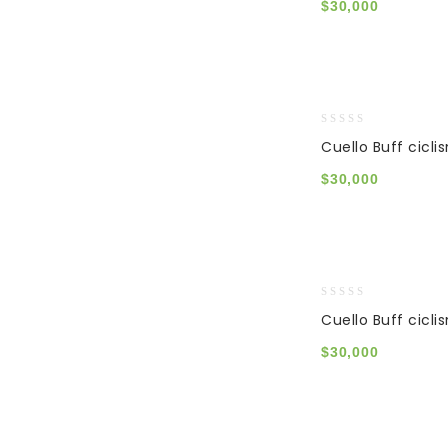
$
30,000
5
0
Cuello Buff cicli
out
of
$
30,000
5
0
Cuello Buff cicli
out
of
$
30,000
5