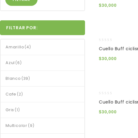
of
$
30,000
5
FILTRAR POR:
0
Amarillo
(4)
Cuello Buff cicl
out
of
$
30,000
5
Azul
(6)
Blanco
(39)
Cafe
(2)
0
Cuello Buff cicli
out
Gris
(1)
of
$
30,000
5
Multicolor
(9)