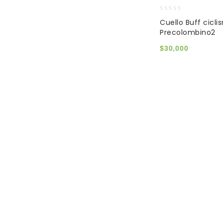
0
Cuello Buff cicli
out
Precolombino2
of
5
$
30,000