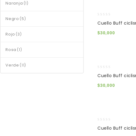
Naranja
(1)
Negro
(5)
0
Cuello Buff cicli
out
of
$
30,000
Rojo
(3)
5
Rosa
(1)
Verde
(11)
0
Cuello Buff cicli
out
of
$
30,000
5
0
Cuello Buff cicli
out
of