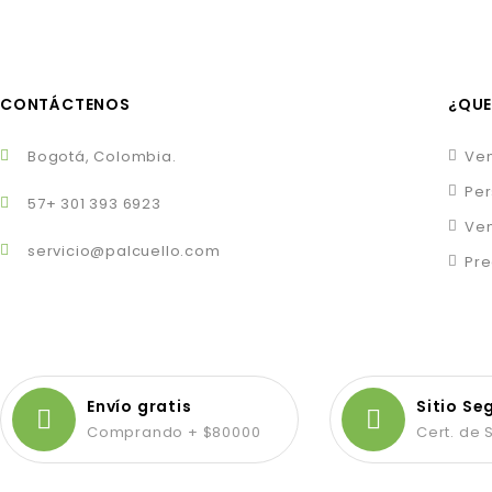
CONTÁCTENOS
¿QUE
Bogotá, Colombia.
Ven
Per
57+ 301 393 6923
Ven
servicio@palcuello.com
Pre
Envío gratis
Sitio Se
Comprando + $80000
Cert. de