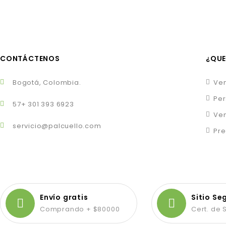
CONTÁCTENOS
¿QUE
Bogotá, Colombia.
Ven
Per
57+ 301 393 6923
Ven
servicio@palcuello.com
Pre
Envío gratis
Sitio Se
Comprando + $80000
Cert. de