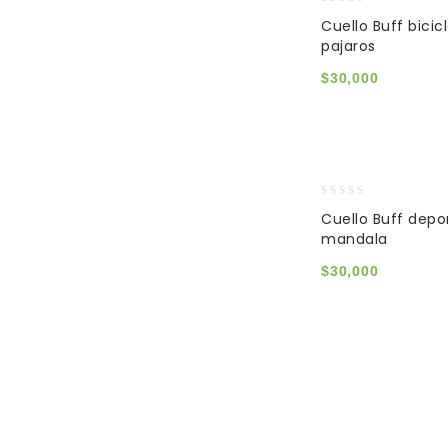
0
Cuello Buff bicic
out
pajaros
of
5
$
30,000
0
Cuello Buff depo
out
mandala
of
5
$
30,000