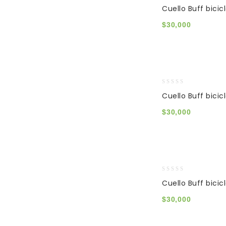
0
Cuello Buff bicic
out
of
$
30,000
5
0
Cuello Buff bicic
out
of
$
30,000
5
0
Cuello Buff bicic
out
of
$
30,000
5