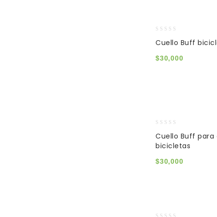
0
Cuello Buff bicic
out
of
$
30,000
5
0
Cuello Buff para 
out
bicicletas
of
5
$
30,000