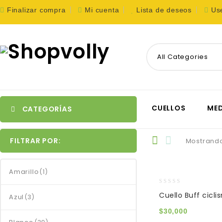
Finalizar compra
Mi cuenta
Lista de deseos
Us
All Categories
CUELLOS
MED
CATEGORÍAS
FILTRAR POR:
Mostrando
Amarillo
(1)
0
Cuello Buff cicl
Azul
(3)
out
of
$
30,000
5