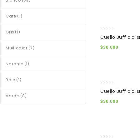
Blanco
(39)
Cafe
(1)
Gris
(1)
0
Cuello Buff cicli
out
of
$
30,000
Multicolor
(7)
5
Naranja
(1)
Rojo
(1)
0
Cuello Buff cicl
out
Verde
(8)
of
$
30,000
5