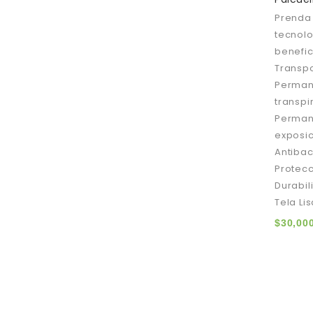
of
5
Prenda 
tecnolo
benefi
Transp
Permane
transpi
Permane
exposic
Antibac
Protecc
Durabil
Tela Li
$
30,00