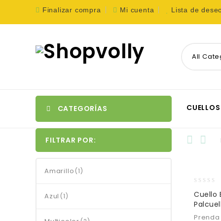
Finalizar compra
Mi cuenta
Lista de dese
All Cate
CUELLOS
CATEGORÍAS
FILTRAR POR:
Amarillo
(1)
0
Cuello 
Azul
(1)
out
Palcuel
of
5
Prenda 