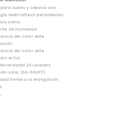
para cuello y cabeza con
gía textil Laftech permitiendo
cios como:
orte de humedad
ncia del color ante
ración
ncia del color ante
ión al Sol
terial Hasta 20 Lavados
ión solar (30-50UPF)
idad frente a la elongación
sa
0