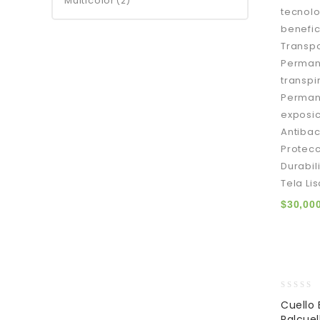
Multicolor
(2)
tecnolo
benefi
Transp
Permane
transpi
Permane
exposic
Antibac
Protecc
Durabil
Tela Li
$
30,00
0
Cuello 
out
Palcuel