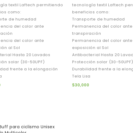
gía textil Laftech permitiendo
tecnología textil Laftech pe
cios como:
beneficios como:
orte de humedad
Transporte de humedad
ncia del color ante
Permanencia del color ante
ración
transpiración
ncia del color ante
Permanencia del color ante
ión al Sol
exposición al Sol
terial Hasta 20 Lavados
Antibacterial Hasta 20 Lava
ión solar (30-50UPF)
Protección solar (30-50UPF
idad frente a la elongación
Durabilidad frente a la elo
sa
Tela Lisa
0
$
30,000
Buff para ciclismo Unisex
lo Multicolor