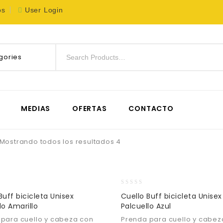
os
User Login
gories
MEDIAS
OFERTAS
CONTACTO
Mostrando todos los resultados 4
0
Buff bicicleta Unisex
Cuello Buff bicicleta Unisex
out
lo Amarillo
Palcuello Azul
of
5
para cuello y cabeza con
Prenda para cuello y cabez