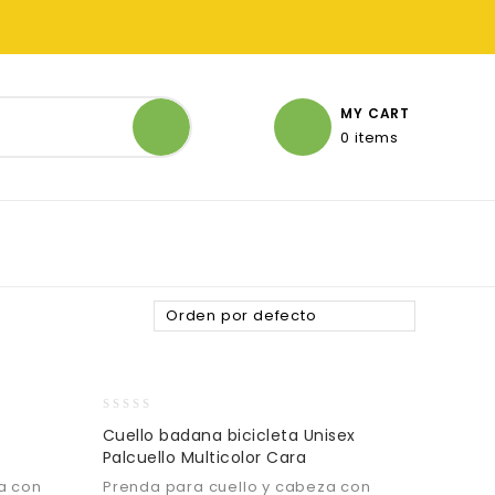
MY CART
0 items
Orden por defecto
0
Cuello badana bicicleta Unisex
out
Palcuello Multicolor Cara
of
5
a con
Prenda para cuello y cabeza con