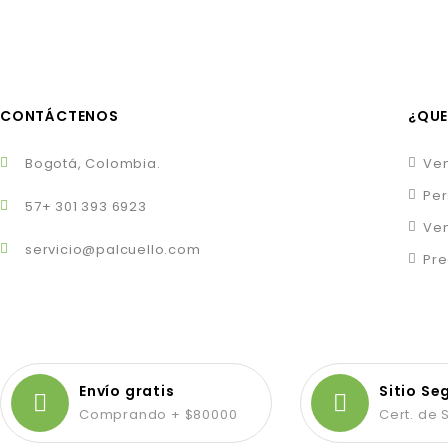
CONTÁCTENOS
¿QUE
Bogotá, Colombia.
Ven
Per
57+ 301 393 6923
Ven
servicio@palcuello.com
Pre
Envío gratis
Sitio Se
Comprando + $80000
Cert. de