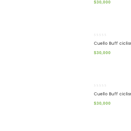
$
30,000
5
0
Cuello Buff cicl
out
of
$
30,000
5
0
Cuello Buff cicli
out
of
$
30,000
5