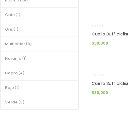
Blanco
(39)
Cafe
(1)
Gris
(1)
0
Cuello Buff cicl
out
of
$
30,000
Multicolor
(8)
5
Naranja
(1)
Negro
(4)
0
Cuello Buff cicli
out
Rojo
(1)
of
$
30,000
5
Verde
(8)