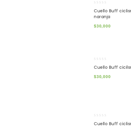
0
Cuello Buff cicli
out
naranja
of
5
$
30,000
0
Cuello Buff cicil
out
of
$
30,000
5
0
Cuello Buff cicli
out
of