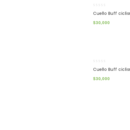
0
Cuello Buff cicli
out
of
$
30,000
5
0
Cuello Buff cicl
out
of
$
30,000
5