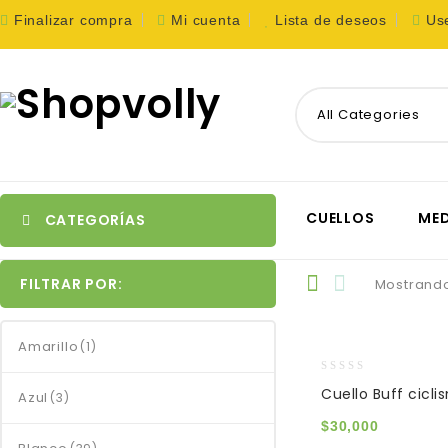
Finalizar compra
Mi cuenta
Lista de deseos
Us
All Categories
CUELLOS
MED
CATEGORÍAS
FILTRAR POR:
Mostrando
Amarillo
(1)
0
Cuello Buff cicl
Azul
(3)
out
of
$
30,000
5